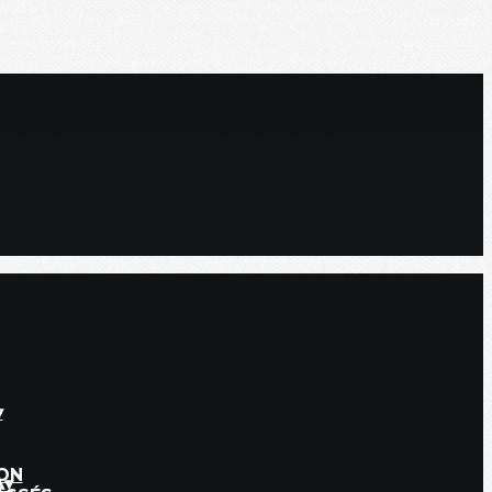
▾
ON
▴
▾