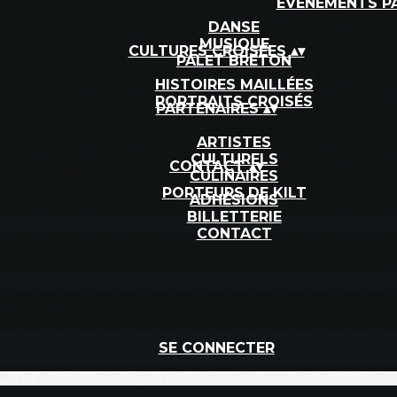
ÉVÈNEMENTS P
DANSE
MUSIQUE
CULTURES CROISÉES
▴
▾
PALET BRETON
HISTOIRES MAILLÉES
PORTRAITS CROISÉS
PARTENAIRES
▴
▾
ARTISTES
CULTURELS
CONTACT
▴
▾
CULINAIRES
PORTEURS DE KILT
ADHÉSIONS
BILLETTERIE
CONTACT
SE CONNECTER