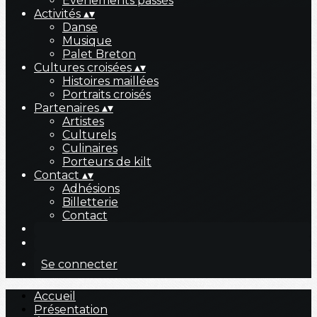
Évènements passés
Activités
▴
▾
Danse
Musique
Palet Breton
Cultures croisées
▴
▾
Histoires maillées
Portraits croisés
Partenaires
▴
▾
Artistes
Culturels
Culinaires
Porteurs de kilt
Contact
▴
▾
Adhésions
Billetterie
Contact
Se connecter
Accueil
Présentation