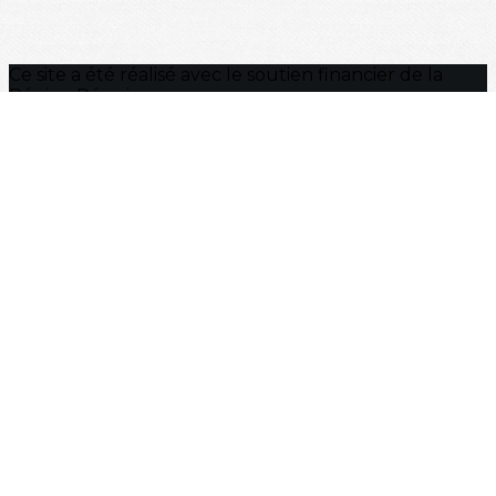
Ce site a été réalisé avec le soutien financier de la
Région Réunion
Liens vers
Région Réunion
Region Bretagne
Je m'abonne à la newsletter
OK
Plan du site
Licences
Mentions légales
CGUV
Paramétrer vos cookies
Se connecter