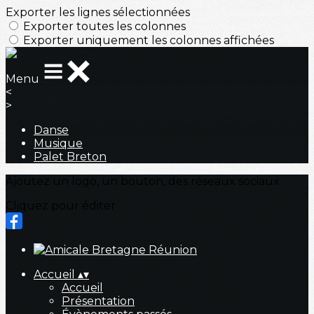
Exporter les lignes sélectionnées
Exporter toutes les colonnes
Exporter uniquement les colonnes affichées
Menu
<
>
Danse
Musique
Palet Breton
Ajoutez un logo, un bouton, des réseaux sociaux
Cliquez pour éditer
Accueil
▴
▾
Accueil
Présentation