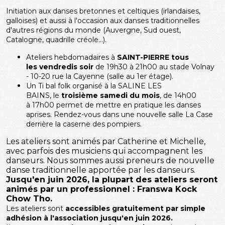
Initiation aux danses bretonnes et celtiques (irlandaises,
galloises) et aussi à l'occasion aux danses traditionnelles
d'autres régions du monde (Auvergne, Sud ouest,
Catalogne, quadrille créole…).
Ateliers hebdomadaires à
SAINT-PIERRE tous
les vendredis soir
de 19h30 à 21h00 au stade Volnay
- 10-20 rue la Cayenne (salle au 1er étage).
Un Ti bal folk organisé à la SALINE LES
BAINS, le
troisième samedi du mois
, de 14h00
à 17h00 permet de mettre en pratique les danses
aprises. Rendez-vous dans une nouvelle salle La Case
derrière la caserne des pompiers.
Les ateliers sont animés par Catherine et Michelle,
avec parfois des musiciens qui accompagnent les
danseurs. Nous sommes aussi preneurs de nouvelle
danse traditionnelle apportée par les danseurs.
Jusqu'en juin 2026, la plupart des ateliers seront
animés par un professionnel : Franswa Kock
Chow Tho.
Les ateliers sont
accessibles gratuitement par simple
adhésion à l'association jusqu'en juin 2026.