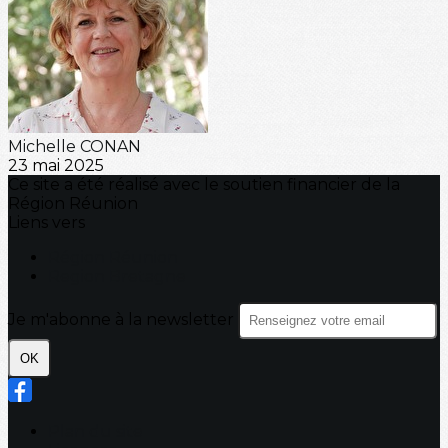
Michelle CONAN
23 mai 2025
Ce site a été réalisé avec le soutien financier de la
Région Réunion
Liens vers
Région Réunion
Region Bretagne
Je m'abonne à la newsletter
OK
Plan du site