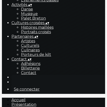
Évènements passés
Activités
▴
▾
Danse
Musique
Palet Breton
Cultures croisées
▴
▾
Histoires maillées
Portraits croisés
Partenaires
▴
▾
Artistes
Culturels
Culinaires
Porteurs de kilt
Contact
▴
▾
Adhésions
Billetterie
Contact
Se connecter
Accueil
Présentation