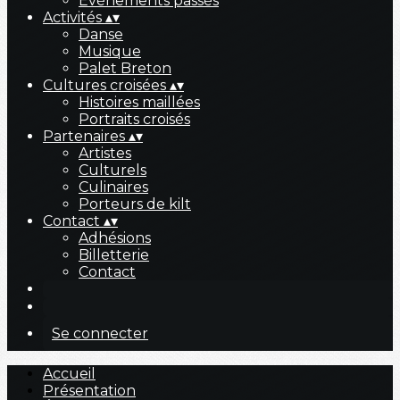
Évènements passés
Activités
▴
▾
Danse
Musique
Palet Breton
Cultures croisées
▴
▾
Histoires maillées
Portraits croisés
Partenaires
▴
▾
Artistes
Culturels
Culinaires
Porteurs de kilt
Contact
▴
▾
Adhésions
Billetterie
Contact
Se connecter
Accueil
Présentation