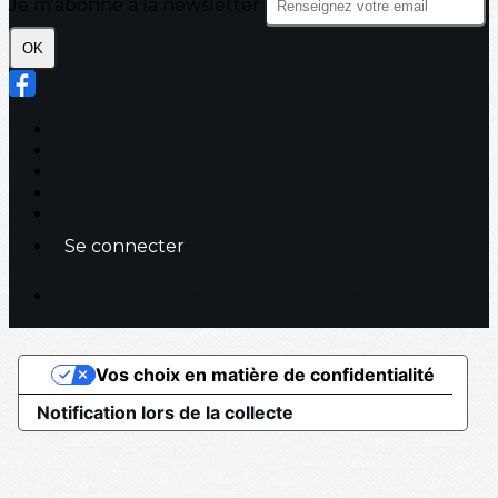
Je m'abonne à la newsletter
OK
Plan du site
Licences
Mentions légales
CGUV
Paramétrer vos cookies
Se connecter
Propulsé par AssoConnect, le logiciel des
associations de Loisirs
Vos choix en matière de confidentialité
Notification lors de la collecte