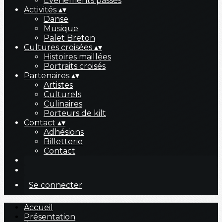
Évènements passés
Activités
▴
▾
Danse
Musique
Palet Breton
Cultures croisées
▴
▾
Histoires maillées
Portraits croisés
Partenaires
▴
▾
Artistes
Culturels
Culinaires
Porteurs de kilt
Contact
▴
▾
Adhésions
Billetterie
Contact
Se connecter
Accueil
Présentation