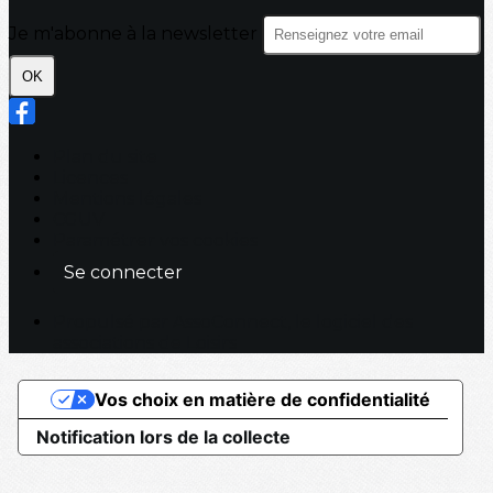
Je m'abonne à la newsletter
OK
Plan du site
Licences
Mentions légales
CGUV
Paramétrer vos cookies
Se connecter
Propulsé par AssoConnect, le logiciel des
associations de Loisirs
Vos choix en matière de confidentialité
Notification lors de la collecte