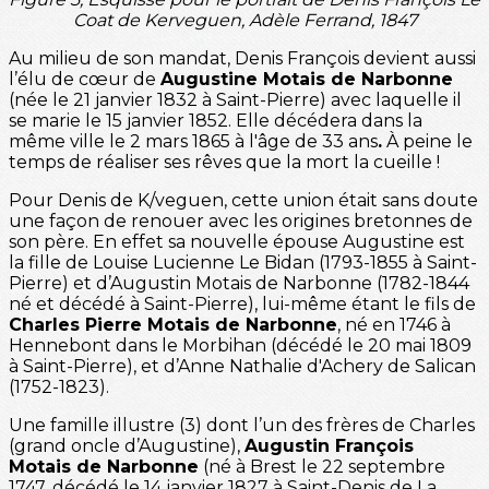
Coat de Kerveguen, Adèle Ferrand, 1847
Au milieu de son mandat, Denis François devient aussi
l’élu de cœur de
Augustine Motais de Narbonne
(née le 21 janvier 1832 à Saint-Pierre) avec laquelle il
se marie le 15 janvier 1852. Elle décédera dans la
même ville le 2 mars 1865 à l'âge de 33 ans
.
À peine le
temps de réaliser ses rêves que la mort la cueille !
Pour Denis de K/veguen, cette union était sans doute
une façon de renouer avec les origines bretonnes de
son père. En effet sa nouvelle épouse Augustine est
la fille de Louise Lucienne Le Bidan (1793-1855 à Saint-
Pierre) et d’Augustin Motais de Narbonne (1782-1844
né et décédé à Saint-Pierre), lui-même étant le fils de
Charles Pierre Motais de Narbonne
, né en 1746 à
Hennebont dans le Morbihan (décédé le 20 mai 1809
à Saint-Pierre), et d’Anne Nathalie d'Achery de Salican
(1752-1823).
Une famille illustre (3) dont l’un des frères de Charles
(grand oncle d’Augustine),
Augustin François
Motais de Narbonne
(né à Brest le 22 septembre
1747, décédé le 14 janvier 1827 à Saint-Denis de La