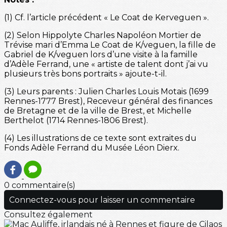
(1) Cf. l’article précédent « Le Coat de Kerveguen ».
(2) Selon Hippolyte Charles Napoléon Mortier de
Trévise mari d’Emma Le Coat de K/veguen, la fille de
Gabriel de K/veguen lors d’une visite à la famille
d’Adèle Ferrand, une « artiste de talent dont j’ai vu
plusieurs très bons portraits » ajoute-t-il.
(3) Leurs parents : Julien Charles Louis Motais (1699
Rennes-1777 Brest), Receveur général des finances
de Bretagne et de la ville de Brest, et Michelle
Berthelot (1714 Rennes-1806 Brest).
(4) Les illustrations de ce texte sont extraites du
Fonds Adèle Ferrand du Musée Léon Dierx.
0 commentaire(s)
Connectez-vous pour laisser un commentaire
Consultez également