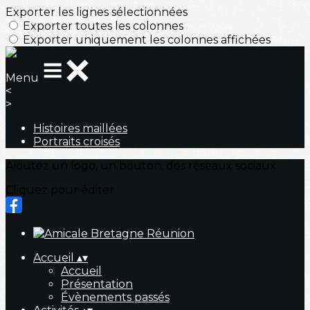
Exporter les lignes sélectionnées
Exporter toutes les colonnes
Exporter uniquement les colonnes affichées
Menu
<
>
Histoires maillées
Portraits croisés
Ajoutez un logo, un bouton, des réseaux sociaux
Cliquez pour éditer
Accueil
▴
▾
Accueil
Présentation
Évènements passés