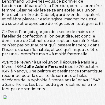
Lenormand. Souvenez-vous, ce pionnier de
Landernau débarqué à La Réunion, perd sa première
femme Césarine Rivière seize ans après leur union.
Elle était la mère de Gabriel, qui deviendra l’opulent
et célèbre planteur esclavagiste, magnat industriel
du sucre et propriétaire de négoces en tout genre. (1)
Ce Denis François, garçon de « seconde main » de
l’atelier de confection, si l’on peut dire, est donc le
demi-frère de Gabriel, de dix-sept ans son aîné. Mais
ce n’est pas pour autant qu’il passera inaperçu dans
l’histoire de son île natale, effacé qu’il risquait d’être
par une « première main » à moitié fraternelle.
Avant de revenir à La Réunion, il épouse à Paris le 2
février 1846
Julie Adèle Ferrand
(née le 20 octobre
1817 à Nancy), une peintre et dessinatrice romantique
reconnue pour la qualité de son art qui hélas
décédera de la typhoïde à trente ans le 1er avril 1848
à Saint-Pierre. Les bacilles du genre salmonelle ne
font pas de sentiments.