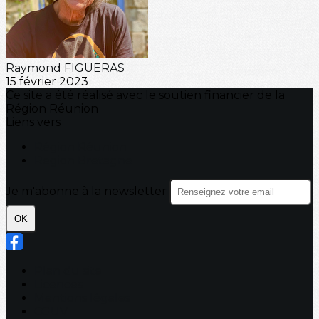
Raymond FIGUERAS
15 février 2023
Ce site a été réalisé avec le soutien financier de la
Région Réunion
Liens vers
Région Réunion
Region Bretagne
Je m'abonne à la newsletter
OK
Plan du site
Licences
Mentions légales
CGUV