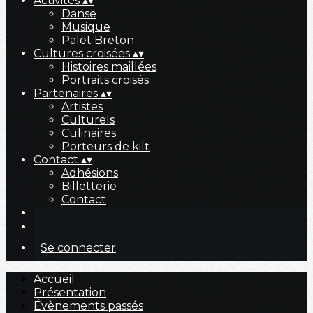
Activités
▴
▾
Danse
Musique
Palet Breton
Cultures croisées
▴
▾
Histoires maillées
Portraits croisés
Partenaires
▴
▾
Artistes
Culturels
Culinaires
Porteurs de kilt
Contact
▴
▾
Adhésions
Billetterie
Contact
Se connecter
Accueil
Présentation
Évènements passés