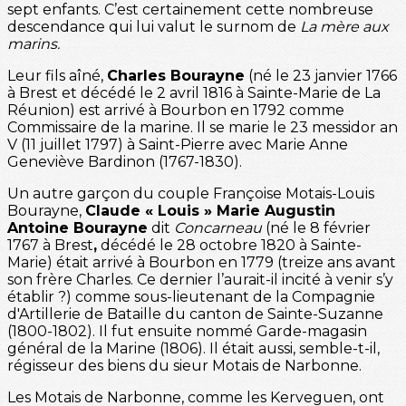
sept enfants. C’est certainement cette nombreuse
descendance qui lui valut le surnom de
La mère aux
marins.
Leur fils aîné,
Charles Bourayne
(né le 23 janvier 1766
à Brest et décédé le 2 avril 1816 à Sainte-Marie de La
Réunion) est arrivé à Bourbon en 1792 comme
Commissaire de la marine. Il se marie le 23 messidor an
V (11 juillet 1797) à Saint-Pierre avec Marie Anne
Geneviève Bardinon (1767-1830).
Un autre garçon du couple Françoise Motais-Louis
Bourayne,
Claude « Louis » Marie Augustin
Antoine Bourayne
dit
Concarneau
(né le 8 février
1767 à Brest
,
décédé le 28 octobre 1820 à Sainte-
Marie) était arrivé à Bourbon en 1779 (treize ans avant
son frère Charles. Ce dernier l’aurait-il incité à venir s’y
établir ?) comme sous-lieutenant de la Compagnie
d'Artillerie de Bataille du canton de Sainte-Suzanne
(1800-1802). Il fut ensuite nommé Garde-magasin
général de la Marine (1806). Il était aussi, semble-t-il,
régisseur des biens du sieur Motais de Narbonne.
Les Motais de Narbonne, comme les Kerveguen, ont